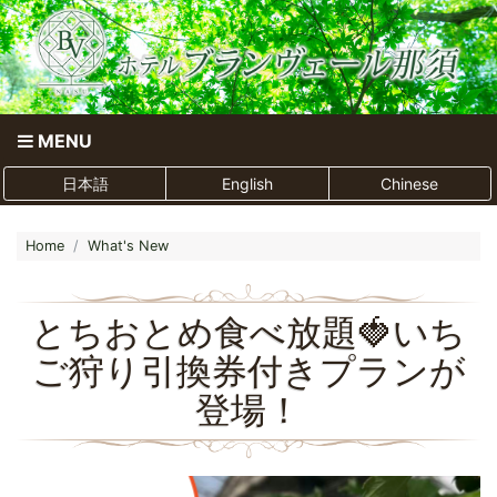
MENU
日本語
English
Chinese
Home
What's New
とちおとめ食べ放題🍓いち
ご狩り引換券付きプランが
登場！