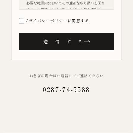
必要な範囲内においてその適正な取り扱いを図り
ます。お客様からご提供いただいた個人情報は、
お問い合わせへの回答、およびホテルサービスの
プライバシーポリシーに同意する
ご案内にのみ利用し、第三者への提供は行いませ
ん。なお、個人情報とならない情報については、
当社が適切と判断した事項について開示をする場
送 信 す る
合もあります。詳細についてはお問い合わせくだ
さい。
お急ぎの場合はお電話にてご連絡ください
0287-74-5588